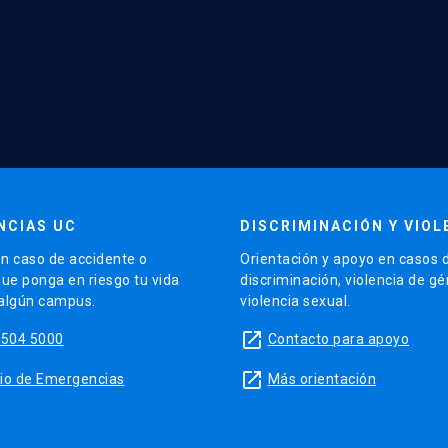
NCIAS UC
DISCRIMINACIÓN Y VIOL
n caso de accidente o
Orientación y apoyo en casos 
que ponga en riesgo tu vida
discriminación, violencia de g
 algún campus.
violencia sexual.
launch
5504 5000
Contacto para apoyo
launch
sitio de Emergencias
Más orientación