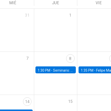
MIÉ
JUE
VIE
31
1
7
8
1:30 PM -
Seminario: “Recuperando la humanidad para progresar en la era de la IA»
1:35 PM -
Felipe Martínez, alumno Doctorado en Ec
15
14