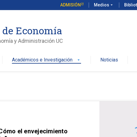
ADMISIÓN
Medios
arrow_drop_down
Biblio
o de Economía
nomía y Administración UC
Académicos e Investigación
Noticias
arrow_drop_down
 Cómo el envejecimiento