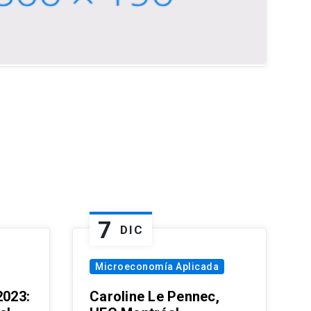
7
DIC
Microeconomía Aplicada
023:
Caroline Le Pennec,