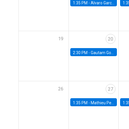
1:35 PM -
Alvaro Garcia-Marin, Universidad de Los Andes
1:3
19
20
2:30 PM -
Gautam Gowrisankaran, Columbia University
26
27
1:35 PM -
Mathieu Pedemonte, IDB
1:3