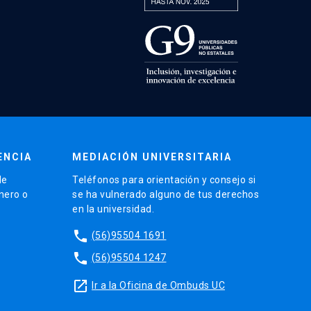
ENCIA
MEDIACIÓN UNIVERSITARIA
de
Teléfonos para orientación y consejo si
énero o
se ha vulnerado alguno de tus derechos
en la universidad.
phone
(56)95504 1691
phone
(56)95504 1247
launch
Ir a la Oficina de Ombuds UC