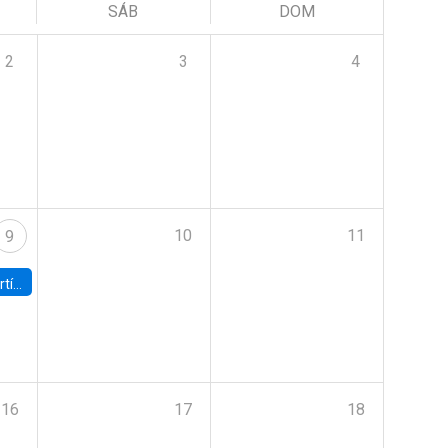
SÁB
DOM
2
3
4
10
11
9
onomía UC
16
17
18