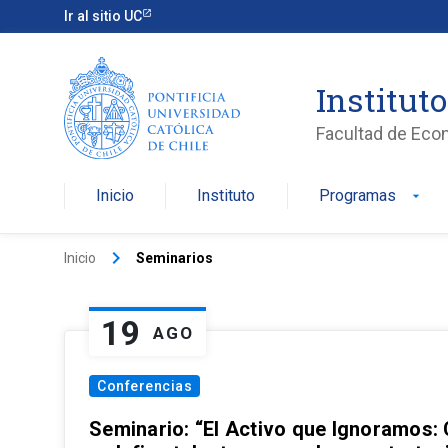
Ir al sitio UC
Institut
Facultad de Eco
Inicio
Instituto
Programas
arrow_drop_down
keyboard_arrow_right
Inicio
Seminarios
19
AGO
Conferencias
Seminario: “El Activo que Ignoramos: