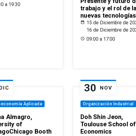
Presente y futuro d
30 a 19:30
trabajo y el rol de l
nuevas tecnología
15 de Diciembre de 20
16 de Diciembre de 20
09:00 a 17:00
30
DIC
NOV
oeconomía Aplicada
Organización Industrial
na Almagro,
Doh Shin Jeon,
rsity of
Toulouse School of
agoChicago Booth
Economics