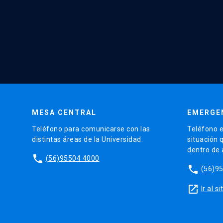
MESA CENTRAL
EMERGE
Teléfono para comunicarse con las
Teléfono e
distintas áreas de la Universidad.
situación 
dentro de
phone
(56)95504 4000
phone
(56)9
launch
Ir al 