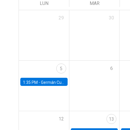
LUN
MAR
29
30
6
5
1:35 PM -
Germán Cubas, University of Houston
12
13