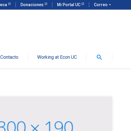
teca
Donaciones
Mi Portal UC
Correo
arrow_drop_down
search
Contacto
Working at Econ UC