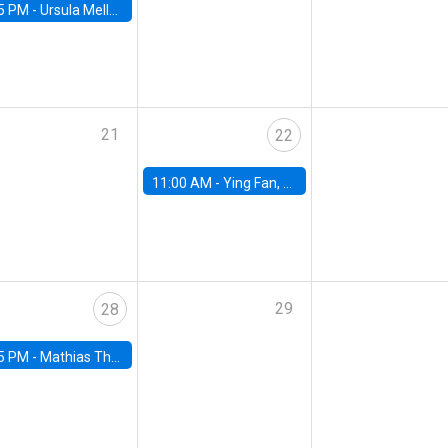
5 PM -
Ursula Mello, Insper - Institute of Education and Research
21
22
11:00 AM -
Ying Fan, University of Michigan
29
28
5 PM -
Mathias Thoenig, University of Lausanne