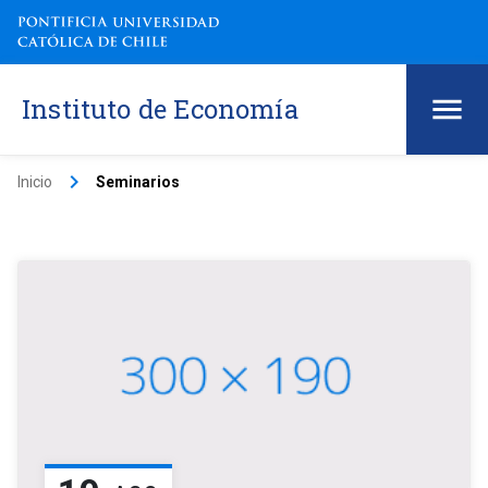
Instituto de Economía
keyboard_arrow_right
Inicio
Seminarios