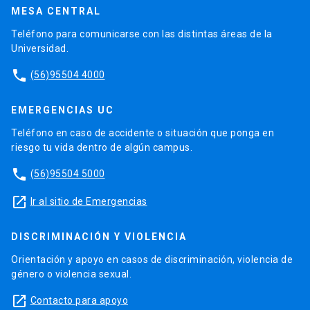
MESA CENTRAL
Teléfono para comunicarse con las distintas áreas de la
Universidad.
phone
(56)95504 4000
EMERGENCIAS UC
Teléfono en caso de accidente o situación que ponga en
riesgo tu vida dentro de algún campus.
phone
(56)95504 5000
launch
Ir al sitio de Emergencias
DISCRIMINACIÓN Y VIOLENCIA
Orientación y apoyo en casos de discriminación, violencia de
género o violencia sexual.
launch
Contacto para apoyo