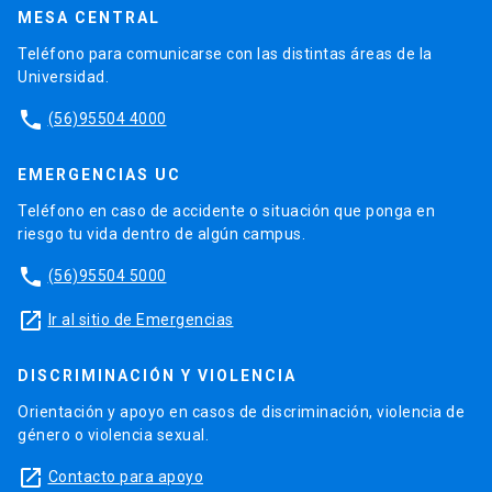
MESA CENTRAL
Teléfono para comunicarse con las distintas áreas de la
Universidad.
phone
(56)95504 4000
EMERGENCIAS UC
Teléfono en caso de accidente o situación que ponga en
riesgo tu vida dentro de algún campus.
phone
(56)95504 5000
launch
Ir al sitio de Emergencias
DISCRIMINACIÓN Y VIOLENCIA
Orientación y apoyo en casos de discriminación, violencia de
género o violencia sexual.
launch
Contacto para apoyo