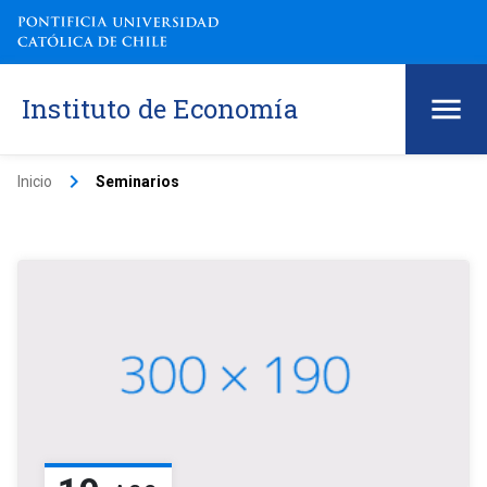
Instituto de Economía
keyboard_arrow_right
Inicio
Seminarios