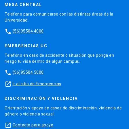
MESA CENTRAL
Teléfono para comunicarse con las distintas áreas de la
Universidad.
phone
(56)95504 4000
EMERGENCIAS UC
Teléfono en caso de accidente o situación que ponga en
riesgo tu vida dentro de algún campus.
phone
(56)95504 5000
launch
Ir al sitio de Emergencias
DISCRIMINACIÓN Y VIOLENCIA
Orientación y apoyo en casos de discriminación, violencia de
género o violencia sexual.
launch
Contacto para apoyo