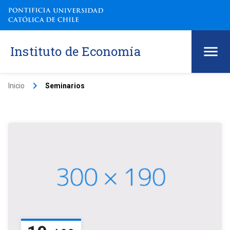
Instituto de Economía
keyboard_arrow_right
Inicio
Seminarios