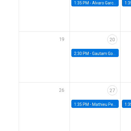
1:35 PM -
Alvaro Garcia-Marin, Universidad de Los Andes
1:3
19
20
2:30 PM -
Gautam Gowrisankaran, Columbia University
26
27
1:35 PM -
Mathieu Pedemonte, IDB
1:3