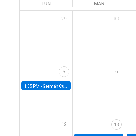
LUN
MAR
29
30
6
5
1:35 PM -
Germán Cubas, University of Houston
12
13