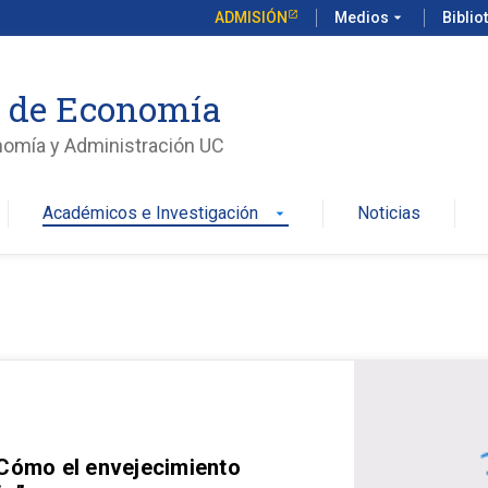
ADMISIÓN
Medios
arrow_drop_down
Biblio
o de Economía
nomía y Administración UC
Académicos e Investigación
Noticias
arrow_drop_down
 Cómo el envejecimiento