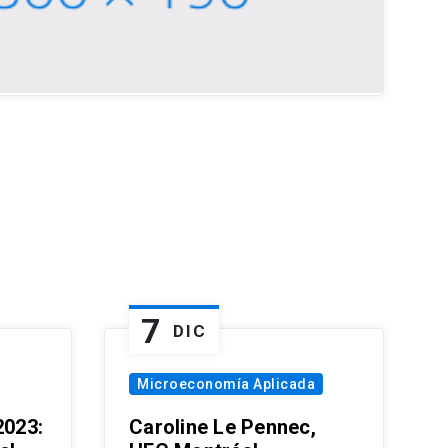
7
DIC
Microeconomía Aplicada
023:
Caroline Le Pennec,