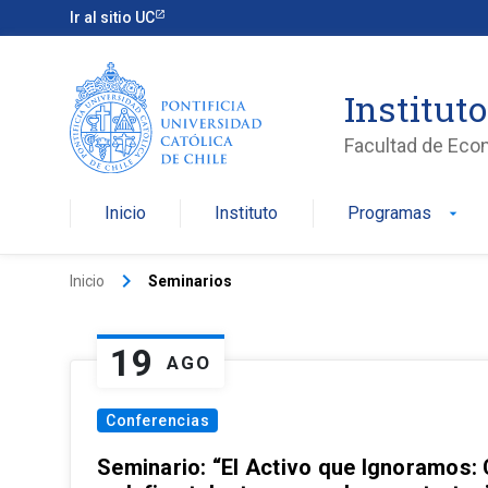
Ir al sitio UC
Institut
Facultad de Eco
Inicio
Instituto
Programas
arrow_drop_down
keyboard_arrow_right
Inicio
Seminarios
19
AGO
Conferencias
Seminario: “El Activo que Ignoramos: