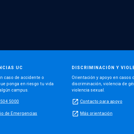
NCIAS UC
DISCRIMINACIÓN Y VIOL
n caso de accidente o
Orientación y apoyo en casos 
que ponga en riesgo tu vida
discriminación, violencia de g
 algún campus.
violencia sexual.
launch
5504 5000
Contacto para apoyo
launch
sitio de Emergencias
Más orientación