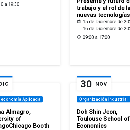
Presente y futuro d
30 a 19:30
trabajo y el rol de l
nuevas tecnología
15 de Diciembre de 20
16 de Diciembre de 20
09:00 a 17:00
30
DIC
NOV
oeconomía Aplicada
Organización Industrial
na Almagro,
Doh Shin Jeon,
rsity of
Toulouse School of
agoChicago Booth
Economics