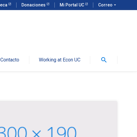
teca
Donaciones
Mi Portal UC
Correo
arrow_drop_down
search
Contacto
Working at Econ UC