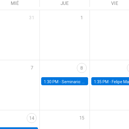
MIÉ
JUE
VIE
31
1
7
8
1:30 PM -
Seminario: “Recuperando la humanidad para progresar en la era de la IA»
1:35 PM -
Felipe Martínez, alumno Doctorado en Ec
15
14