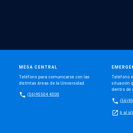
MESA CENTRAL
EMERGE
Teléfono para comunicarse con las
Teléfono e
distintas áreas de la Universidad.
situación 
dentro de
phone
(56)95504 4000
phone
(56)9
launch
Ir al 