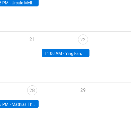
5 PM -
Ursula Mello, Insper - Institute of Education and Research
21
22
11:00 AM -
Ying Fan, University of Michigan
29
28
5 PM -
Mathias Thoenig, University of Lausanne