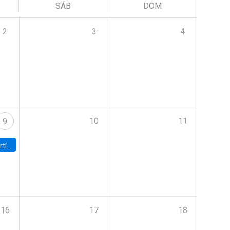
SÁB
DOM
2
3
4
10
11
9
onomía UC
16
17
18