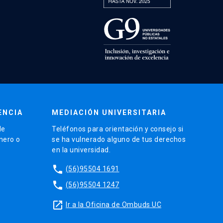
ENCIA
MEDIACIÓN UNIVERSITARIA
de
Teléfonos para orientación y consejo si
énero o
se ha vulnerado alguno de tus derechos
en la universidad.
phone
(56)95504 1691
phone
(56)95504 1247
launch
Ir a la Oficina de Ombuds UC