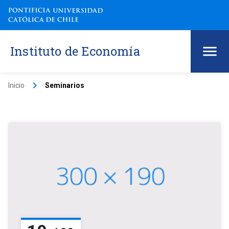
Instituto de Economía
keyboard_arrow_right
Inicio
Seminarios