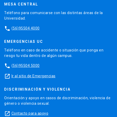
MESA CENTRAL
Teléfono para comunicarse con las distintas áreas de la
Universidad.
phone
(56)95504 4000
EMERGENCIAS UC
Teléfono en caso de accidente o situación que ponga en
riesgo tu vida dentro de algún campus.
phone
(56)95504 5000
launch
Ir al sitio de Emergencias
DISCRIMINACIÓN Y VIOLENCIA
Orientación y apoyo en casos de discriminación, violencia de
género o violencia sexual.
launch
Contacto para apoyo