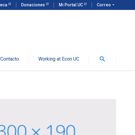
teca
Donaciones
Mi Portal UC
Correo
arrow_drop_down
search
Contacto
Working at Econ UC