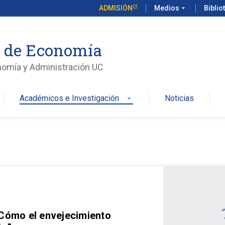
ADMISIÓN
Medios
arrow_drop_down
Biblio
o de Economía
nomía y Administración UC
Académicos e Investigación
Noticias
arrow_drop_down
 Cómo el envejecimiento