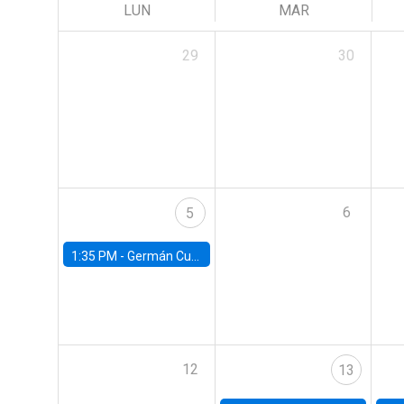
LUN
MAR
29
30
6
5
1:35 PM -
Germán Cubas, University of Houston
12
13