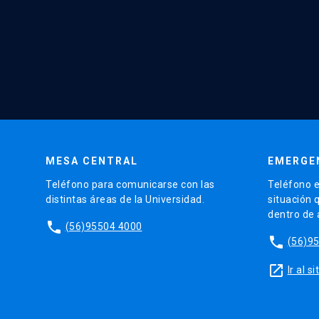
MESA CENTRAL
EMERGE
Teléfono para comunicarse con las
Teléfono e
distintas áreas de la Universidad.
situación 
dentro de
phone
(56)95504 4000
phone
(56)9
launch
Ir al 