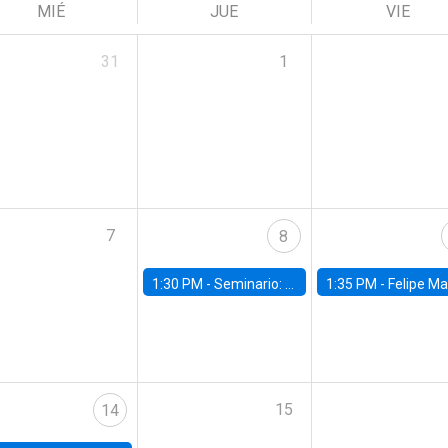
MIÉ
JUE
VIE
31
1
7
8
1:30 PM -
Seminario: “Recuperando la humanidad para progresar en la era de la IA»
1:35 PM -
Felipe Martínez, alumno Doctorado en Ec
15
14