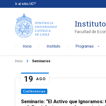
Ir al sitio UC
Institut
Facultad de Eco
Inicio
Instituto
Programas
arrow_drop_down
keyboard_arrow_right
Inicio
Seminarios
19
AGO
Conferencias
Seminario: “El Activo que Ignoramos: