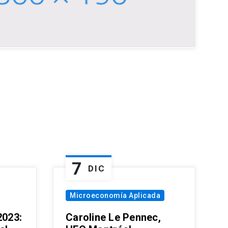
7
DIC
Microeconomía Aplicada
023:
Caroline Le Pennec,