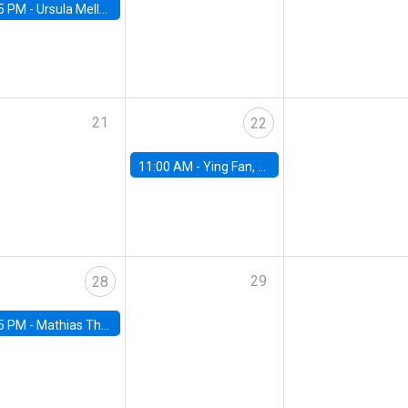
5 PM -
Ursula Mello, Insper - Institute of Education and Research
21
22
11:00 AM -
Ying Fan, University of Michigan
29
28
5 PM -
Mathias Thoenig, University of Lausanne