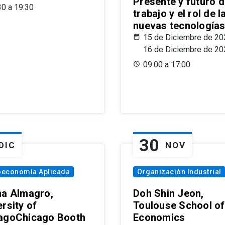
Presente y futuro d
30 a 19:30
trabajo y el rol de l
nuevas tecnología
15 de Diciembre de 20
16 de Diciembre de 20
09:00 a 17:00
30
DIC
NOV
oeconomía Aplicada
Organización Industrial
na Almagro,
Doh Shin Jeon,
rsity of
Toulouse School of
agoChicago Booth
Economics