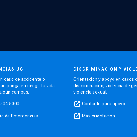
NCIAS UC
DISCRIMINACIÓN Y VIOL
n caso de accidente o
Orientación y apoyo en casos 
que ponga en riesgo tu vida
discriminación, violencia de g
 algún campus.
violencia sexual.
launch
5504 5000
Contacto para apoyo
launch
sitio de Emergencias
Más orientación