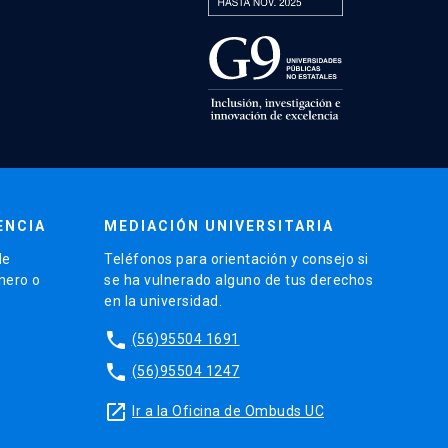
ENCIA
MEDIACIÓN UNIVERSITARIA
de
Teléfonos para orientación y consejo si
énero o
se ha vulnerado alguno de tus derechos
en la universidad.
phone
(56)95504 1691
phone
(56)95504 1247
launch
Ir a la Oficina de Ombuds UC