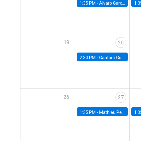
1:35 PM -
Alvaro Garcia-Marin, Universidad de Los Andes
1:3
19
20
2:30 PM -
Gautam Gowrisankaran, Columbia University
26
27
1:35 PM -
Mathieu Pedemonte, IDB
1:3