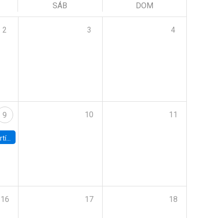
SÁB
DOM
2
3
4
10
11
9
onomía UC
16
17
18