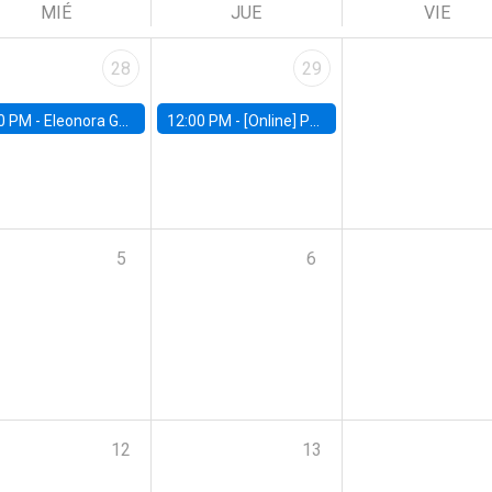
MIÉ
JUE
VIE
28
29
0 PM -
Eleonora Guarnieri, Exeter University
12:00 PM -
[Online] Pablo Slutzky, University of Maryland
5
6
12
13