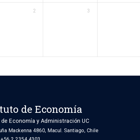
2
3
ituto de Economía
 de Economía y Administración UC
uña Mackenna 4860, Macul. Santiago, Chile
: +56 2 2354 4303