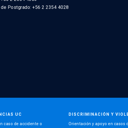
n de Postgrado: +56 2 2354 4028
NCIAS UC
DISCRIMINACIÓN Y VIOL
n caso de accidente o
Orientación y apoyo en casos 