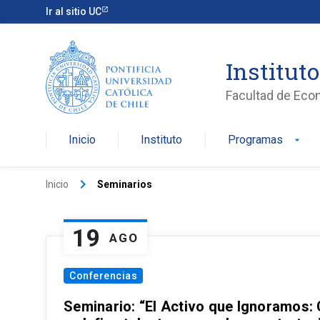
Ir al sitio UC
Institut
Facultad de Eco
Inicio
Instituto
Programas
arrow_drop_down
keyboard_arrow_right
Inicio
Seminarios
19
AGO
Conferencias
Seminario: “El Activo que Ignoramos: