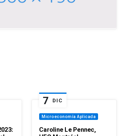
7
DIC
Microeconomía Aplicada
023:
Caroline Le Pennec,