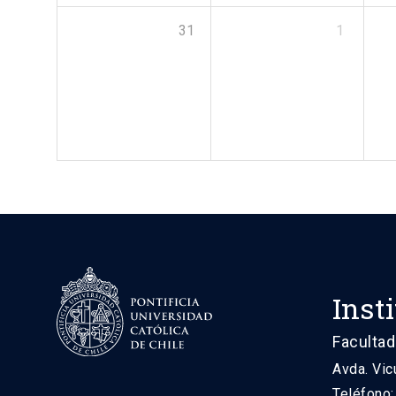
31
1
Inst
Facultad
Avda. Vic
Teléfono