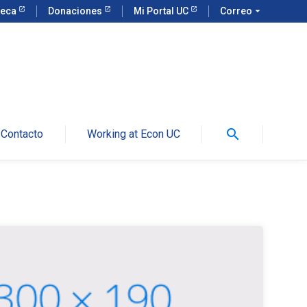
teca
Donaciones
Mi Portal UC
Correo
arrow_drop_down
search
Contacto
Working at Econ UC