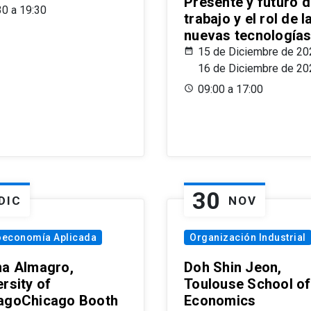
Presente y futuro d
30 a 19:30
trabajo y el rol de l
nuevas tecnología
15 de Diciembre de 20
16 de Diciembre de 20
09:00 a 17:00
30
DIC
NOV
oeconomía Aplicada
Organización Industrial
na Almagro,
Doh Shin Jeon,
rsity of
Toulouse School of
agoChicago Booth
Economics