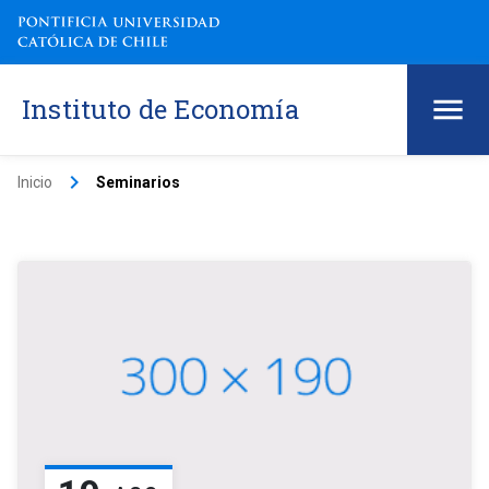
Instituto de Economía
keyboard_arrow_right
Inicio
Seminarios