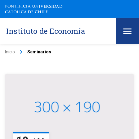
Instituto de Economía
keyboard_arrow_right
Inicio
Seminarios