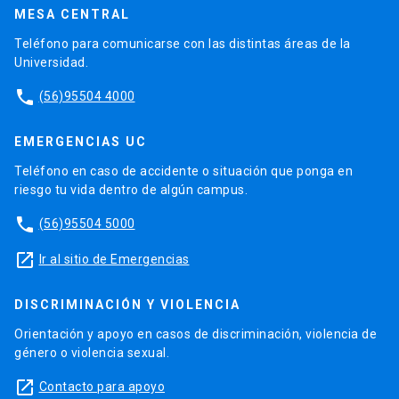
MESA CENTRAL
Teléfono para comunicarse con las distintas áreas de la
Universidad.
phone
(56)95504 4000
EMERGENCIAS UC
Teléfono en caso de accidente o situación que ponga en
riesgo tu vida dentro de algún campus.
phone
(56)95504 5000
launch
Ir al sitio de Emergencias
DISCRIMINACIÓN Y VIOLENCIA
Orientación y apoyo en casos de discriminación, violencia de
género o violencia sexual.
launch
Contacto para apoyo