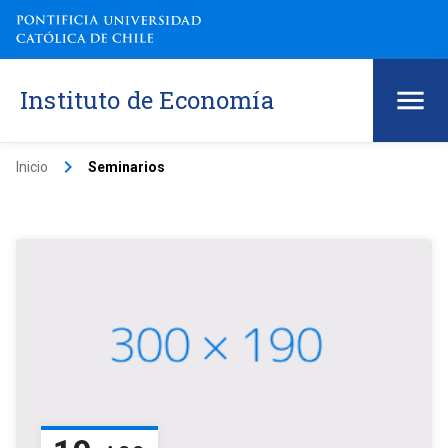
Instituto de Economía
keyboard_arrow_right
Inicio
Seminarios