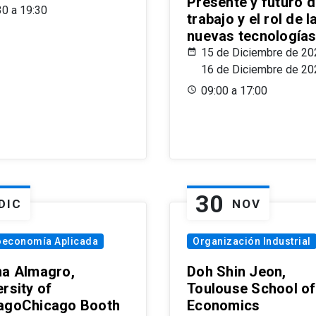
Presente y futuro d
30 a 19:30
trabajo y el rol de l
nuevas tecnología
15 de Diciembre de 20
16 de Diciembre de 20
09:00 a 17:00
30
DIC
NOV
oeconomía Aplicada
Organización Industrial
na Almagro,
Doh Shin Jeon,
rsity of
Toulouse School of
agoChicago Booth
Economics