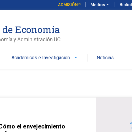
ADMISIÓN
Medios
arrow_drop_down
Biblio
o de Economía
nomía y Administración UC
Académicos e Investigación
Noticias
arrow_drop_down
 Cómo el envejecimiento