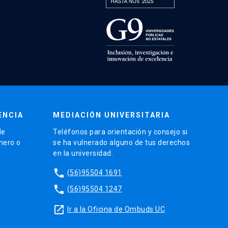
ENCIA
MEDIACIÓN UNIVERSITARIA
de
Teléfonos para orientación y consejo si
énero o
se ha vulnerado alguno de tus derechos
en la universidad.
phone
(56)95504 1691
phone
(56)95504 1247
launch
Ir a la Oficina de Ombuds UC