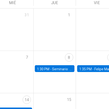
MIÉ
JUE
VIE
31
1
7
8
1:30 PM -
Seminario: “Recuperando la humanidad para progresar en la era de la IA»
1:35 PM -
Felipe Martínez, alumno Doctorado en Ec
15
14