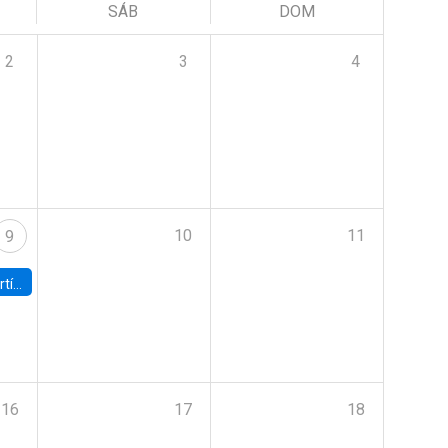
SÁB
DOM
2
3
4
10
11
9
onomía UC
16
17
18