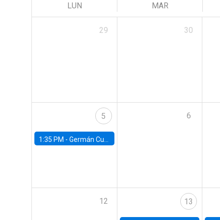
LUN
MAR
29
30
6
5
1:35 PM -
Germán Cubas, University of Houston
12
13