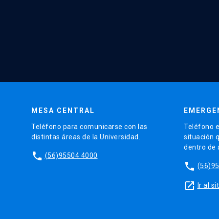
MESA CENTRAL
EMERGE
Teléfono para comunicarse con las
Teléfono e
distintas áreas de la Universidad.
situación 
dentro de
phone
(56)95504 4000
phone
(56)9
launch
Ir al 