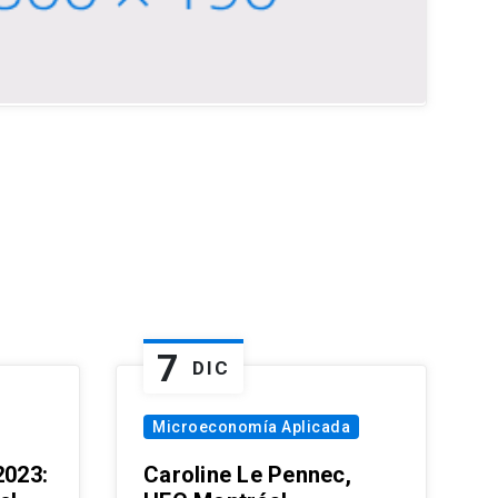
7
DIC
Microeconomía Aplicada
023:
Caroline Le Pennec,