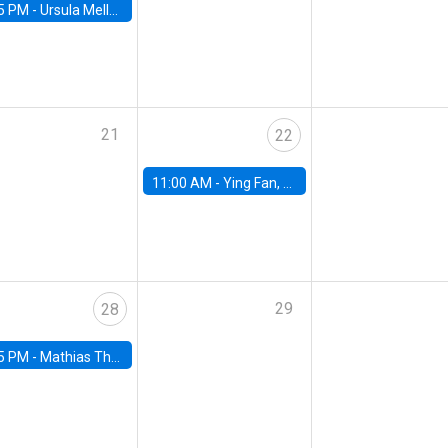
5 PM -
Ursula Mello, Insper - Institute of Education and Research
21
22
11:00 AM -
Ying Fan, University of Michigan
29
28
5 PM -
Mathias Thoenig, University of Lausanne