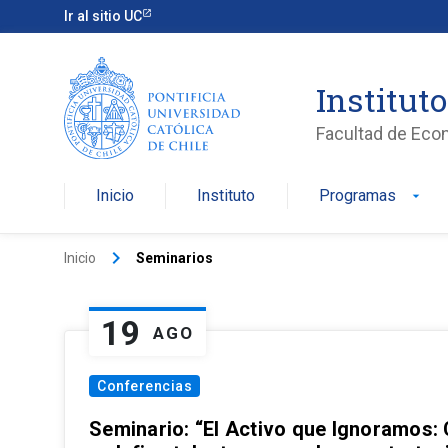
Ir al sitio UC
Institut
Facultad de Eco
Inicio
Instituto
Programas
arrow_drop_down
keyboard_arrow_right
Inicio
Seminarios
19
AGO
Conferencias
Seminario: “El Activo que Ignoramos: