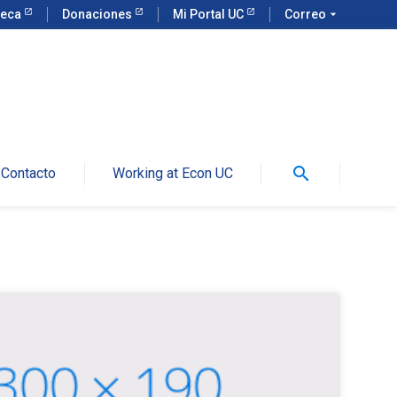
teca
Donaciones
Mi Portal UC
Correo
arrow_drop_down
search
Contacto
Working at Econ UC