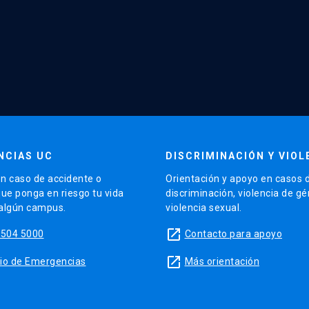
NCIAS UC
DISCRIMINACIÓN Y VIOL
n caso de accidente o
Orientación y apoyo en casos 
que ponga en riesgo tu vida
discriminación, violencia de g
 algún campus.
violencia sexual.
launch
5504 5000
Contacto para apoyo
launch
sitio de Emergencias
Más orientación