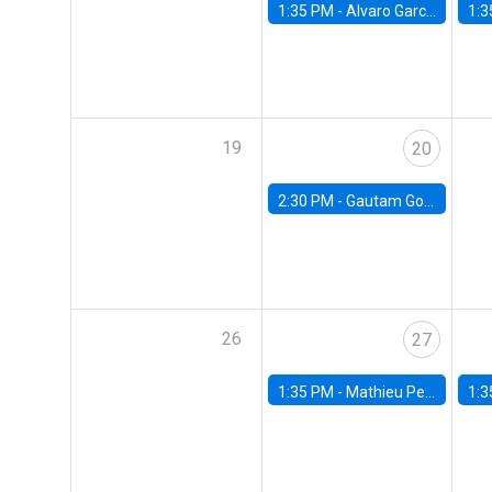
1:35 PM -
Alvaro Garcia-Marin, Universidad de Los Andes
1:3
19
20
2:30 PM -
Gautam Gowrisankaran, Columbia University
26
27
1:35 PM -
Mathieu Pedemonte, IDB
1:3