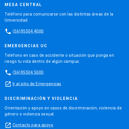
MESA CENTRAL
Teléfono para comunicarse con las distintas áreas de la
Universidad.
phone
(56)95504 4000
EMERGENCIAS UC
Teléfono en caso de accidente o situación que ponga en
riesgo tu vida dentro de algún campus.
phone
(56)95504 5000
launch
Ir al sitio de Emergencias
DISCRIMINACIÓN Y VIOLENCIA
Orientación y apoyo en casos de discriminación, violencia de
género o violencia sexual.
launch
Contacto para apoyo