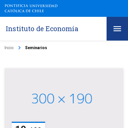
Instituto de Economía
keyboard_arrow_right
Inicio
Seminarios