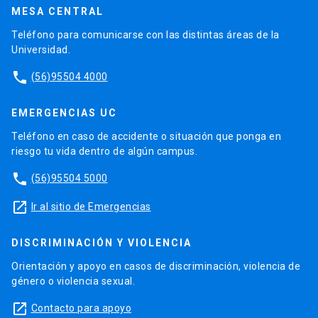
MESA CENTRAL
Teléfono para comunicarse con las distintas áreas de la
Universidad.
phone
(56)95504 4000
EMERGENCIAS UC
Teléfono en caso de accidente o situación que ponga en
riesgo tu vida dentro de algún campus.
phone
(56)95504 5000
launch
Ir al sitio de Emergencias
DISCRIMINACIÓN Y VIOLENCIA
Orientación y apoyo en casos de discriminación, violencia de
género o violencia sexual.
launch
Contacto para apoyo