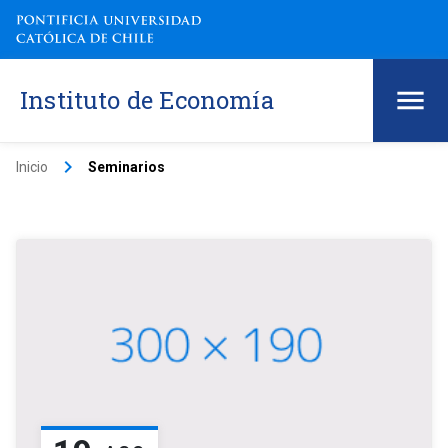
Instituto de Economía
keyboard_arrow_right
Inicio
Seminarios