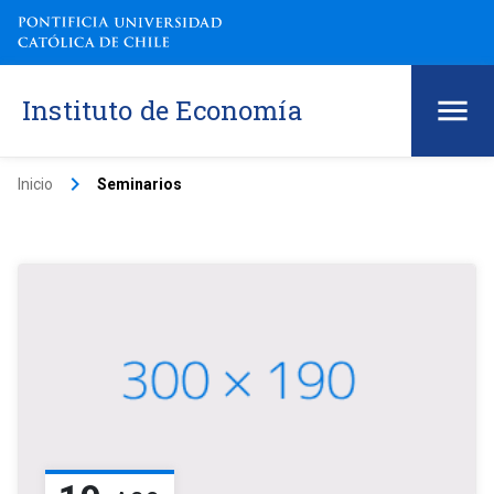
Instituto de Economía
keyboard_arrow_right
Inicio
Seminarios