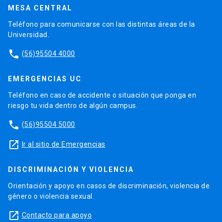
MESA CENTRAL
Teléfono para comunicarse con las distintas áreas de la
Universidad.
phone
(56)95504 4000
EMERGENCIAS UC
Teléfono en caso de accidente o situación que ponga en
riesgo tu vida dentro de algún campus.
phone
(56)95504 5000
launch
Ir al sitio de Emergencias
DISCRIMINACIÓN Y VIOLENCIA
Orientación y apoyo en casos de discriminación, violencia de
género o violencia sexual.
launch
Contacto para apoyo