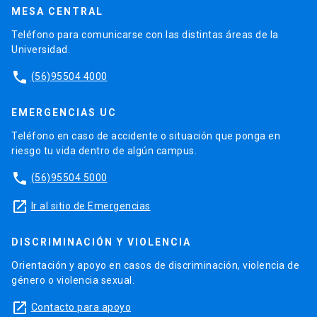
MESA CENTRAL
Teléfono para comunicarse con las distintas áreas de la
Universidad.
phone
(56)95504 4000
EMERGENCIAS UC
Teléfono en caso de accidente o situación que ponga en
riesgo tu vida dentro de algún campus.
phone
(56)95504 5000
launch
Ir al sitio de Emergencias
DISCRIMINACIÓN Y VIOLENCIA
Orientación y apoyo en casos de discriminación, violencia de
género o violencia sexual.
launch
Contacto para apoyo