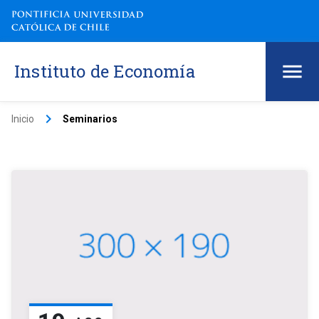
Instituto de Economía
keyboard_arrow_right
Inicio
Seminarios