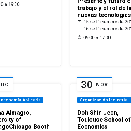
Presente y futuro d
30 a 19:30
trabajo y el rol de l
nuevas tecnología
15 de Diciembre de 20
16 de Diciembre de 20
09:00 a 17:00
30
DIC
NOV
oeconomía Aplicada
Organización Industrial
na Almagro,
Doh Shin Jeon,
rsity of
Toulouse School of
agoChicago Booth
Economics