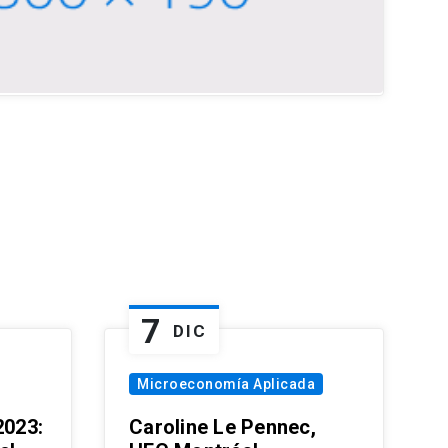
7
DIC
Microeconomía Aplicada
023:
Caroline Le Pennec,