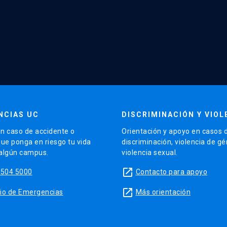
NCIAS UC
DISCRIMINACIÓN Y VIOL
n caso de accidente o
Orientación y apoyo en casos 
que ponga en riesgo tu vida
discriminación, violencia de g
 algún campus.
violencia sexual.
launch
5504 5000
Contacto para apoyo
launch
sitio de Emergencias
Más orientación