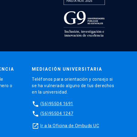
ENCIA
MEDIACIÓN UNIVERSITARIA
de
Teléfonos para orientación y consejo si
énero o
se ha vulnerado alguno de tus derechos
en la universidad.
phone
(56)95504 1691
phone
(56)95504 1247
launch
Ir a la Oficina de Ombuds UC