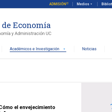
ADMISIÓN
Medios
arrow_drop_down
Biblio
o de Economía
nomía y Administración UC
Académicos e Investigación
Noticias
arrow_drop_down
 Cómo el envejecimiento