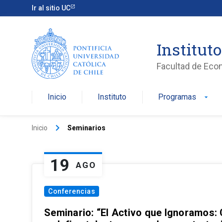
Ir al sitio UC
Institut
Facultad de Eco
Inicio
Instituto
Programas
arrow_drop_down
keyboard_arrow_right
Inicio
Seminarios
19
AGO
Conferencias
Seminario: “El Activo que Ignoramos: