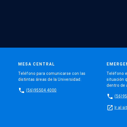
MESA CENTRAL
EMERGE
Teléfono para comunicarse con las
Teléfono e
distintas áreas de la Universidad.
situación 
dentro de
phone
(56)95504 4000
phone
(56)9
launch
Ir al 