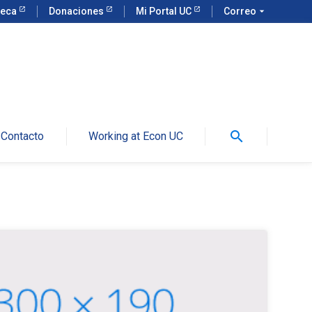
teca
Donaciones
Mi Portal UC
Correo
arrow_drop_down
search
Contacto
Working at Econ UC