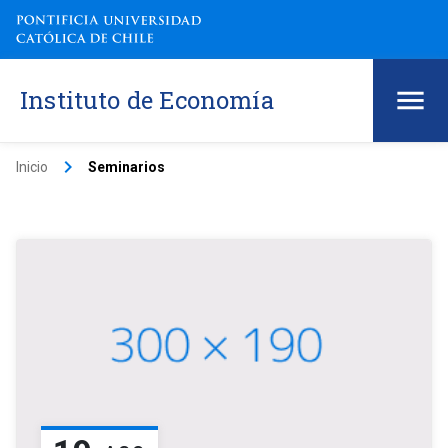
Instituto de Economía
keyboard_arrow_right
Inicio
Seminarios