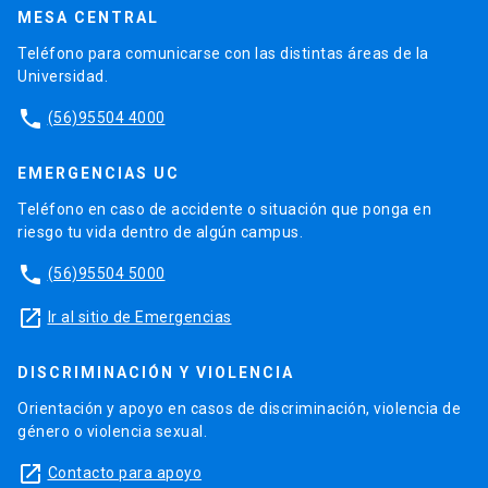
MESA CENTRAL
Teléfono para comunicarse con las distintas áreas de la
Universidad.
phone
(56)95504 4000
EMERGENCIAS UC
Teléfono en caso de accidente o situación que ponga en
riesgo tu vida dentro de algún campus.
phone
(56)95504 5000
launch
Ir al sitio de Emergencias
DISCRIMINACIÓN Y VIOLENCIA
Orientación y apoyo en casos de discriminación, violencia de
género o violencia sexual.
launch
Contacto para apoyo