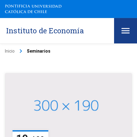
Instituto de Economía
keyboard_arrow_right
Inicio
Seminarios