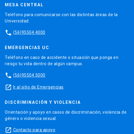
MESA CENTRAL
Teléfono para comunicarse con las distintas áreas de la
Universidad.
phone
(56)95504 4000
EMERGENCIAS UC
Teléfono en caso de accidente o situación que ponga en
riesgo tu vida dentro de algún campus.
phone
(56)95504 5000
launch
Ir al sitio de Emergencias
DISCRIMINACIÓN Y VIOLENCIA
Orientación y apoyo en casos de discriminación, violencia de
género o violencia sexual.
launch
Contacto para apoyo