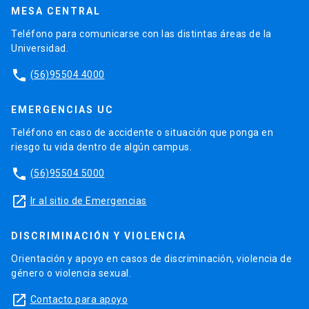
MESA CENTRAL
Teléfono para comunicarse con las distintas áreas de la
Universidad.
phone
(56)95504 4000
EMERGENCIAS UC
Teléfono en caso de accidente o situación que ponga en
riesgo tu vida dentro de algún campus.
phone
(56)95504 5000
launch
Ir al sitio de Emergencias
DISCRIMINACIÓN Y VIOLENCIA
Orientación y apoyo en casos de discriminación, violencia de
género o violencia sexual.
launch
Contacto para apoyo