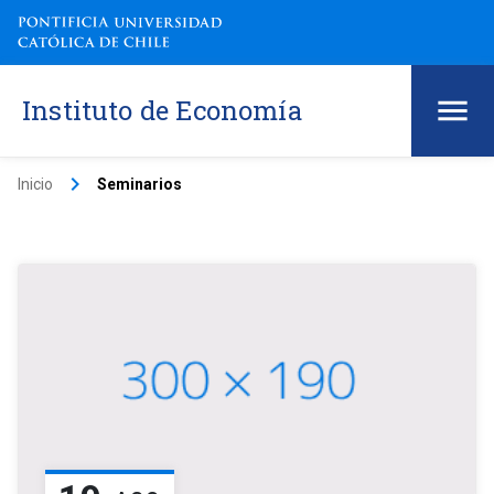
Instituto de Economía
keyboard_arrow_right
Inicio
Seminarios