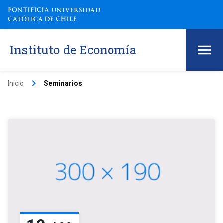
Instituto de Economía
keyboard_arrow_right
Inicio
Seminarios