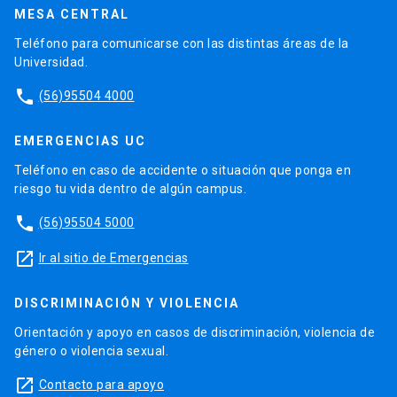
MESA CENTRAL
Teléfono para comunicarse con las distintas áreas de la
Universidad.
phone
(56)95504 4000
EMERGENCIAS UC
Teléfono en caso de accidente o situación que ponga en
riesgo tu vida dentro de algún campus.
phone
(56)95504 5000
launch
Ir al sitio de Emergencias
DISCRIMINACIÓN Y VIOLENCIA
Orientación y apoyo en casos de discriminación, violencia de
género o violencia sexual.
launch
Contacto para apoyo