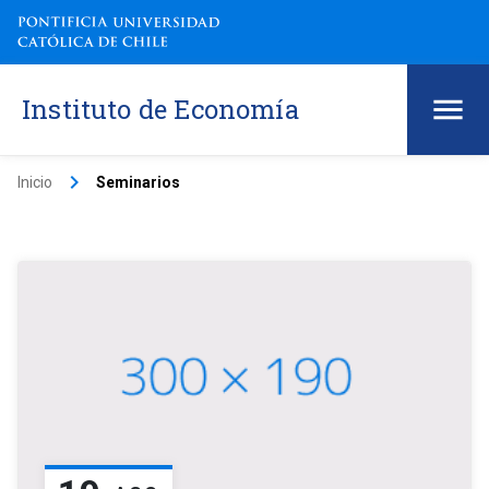
Instituto de Economía
keyboard_arrow_right
Inicio
Seminarios