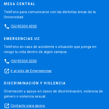
MESA CENTRAL
Teléfono para comunicarse con las distintas áreas de la
Universidad.
phone
(56)95504 4000
EMERGENCIAS UC
Teléfono en caso de accidente o situación que ponga en
riesgo tu vida dentro de algún campus.
phone
(56)95504 5000
launch
Ir al sitio de Emergencias
DISCRIMINACIÓN Y VIOLENCIA
Orientación y apoyo en casos de discriminación, violencia de
género o violencia sexual.
launch
Contacto para apoyo