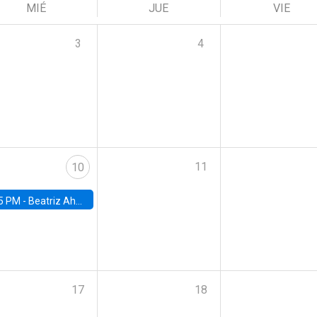
MIÉ
JUE
VIE
3
4
11
10
5 PM -
Beatriz Ahumada, PhD candidate, Universidad de Pittsburgh
17
18