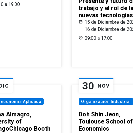
Presente y futuro d
30 a 19:30
trabajo y el rol de l
nuevas tecnología
15 de Diciembre de 20
16 de Diciembre de 20
09:00 a 17:00
30
DIC
NOV
oeconomía Aplicada
Organización Industrial
na Almagro,
Doh Shin Jeon,
rsity of
Toulouse School of
agoChicago Booth
Economics