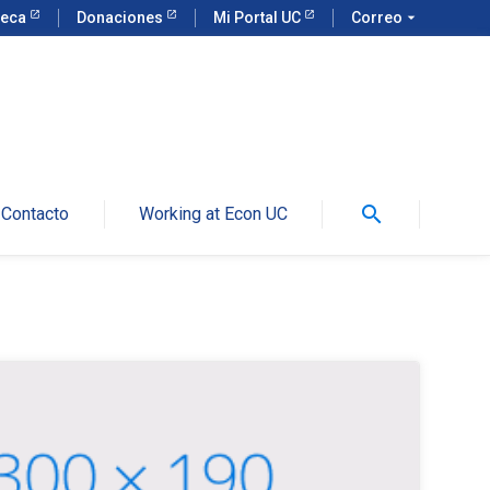
teca
Donaciones
Mi Portal UC
Correo
arrow_drop_down
search
Contacto
Working at Econ UC