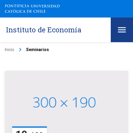
Instituto de Economía
keyboard_arrow_right
Inicio
Seminarios