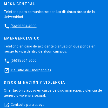
MESA CENTRAL
Teléfono para comunicarse con las distintas áreas de la
Universidad.
phone
(56)95504 4000
EMERGENCIAS UC
Teléfono en caso de accidente o situación que ponga en
riesgo tu vida dentro de algún campus.
phone
(56)95504 5000
launch
Ir al sitio de Emergencias
DISCRIMINACIÓN Y VIOLENCIA
Orientación y apoyo en casos de discriminación, violencia de
género o violencia sexual.
launch
Contacto para apoyo