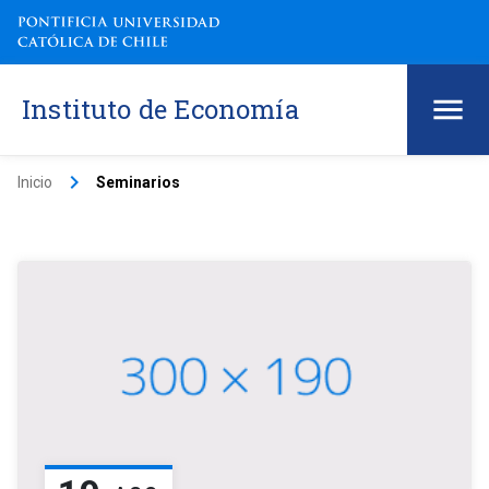
Instituto de Economía
keyboard_arrow_right
Inicio
Seminarios