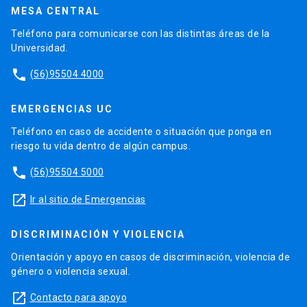
MESA CENTRAL
Teléfono para comunicarse con las distintas áreas de la
Universidad.
phone
(56)95504 4000
EMERGENCIAS UC
Teléfono en caso de accidente o situación que ponga en
riesgo tu vida dentro de algún campus.
phone
(56)95504 5000
launch
Ir al sitio de Emergencias
DISCRIMINACIÓN Y VIOLENCIA
Orientación y apoyo en casos de discriminación, violencia de
género o violencia sexual.
launch
Contacto para apoyo