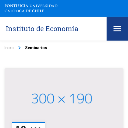
Instituto de Economía
keyboard_arrow_right
Inicio
Seminarios