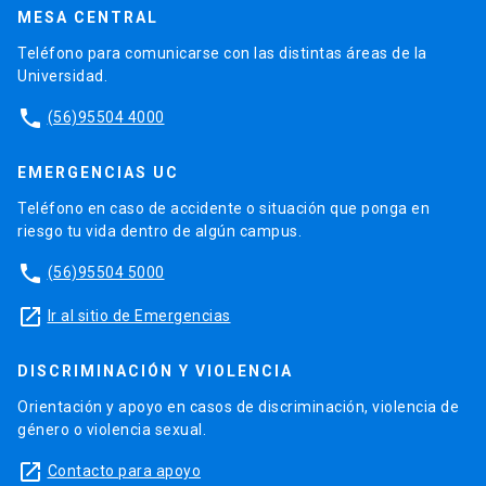
MESA CENTRAL
Teléfono para comunicarse con las distintas áreas de la
Universidad.
phone
(56)95504 4000
EMERGENCIAS UC
Teléfono en caso de accidente o situación que ponga en
riesgo tu vida dentro de algún campus.
phone
(56)95504 5000
launch
Ir al sitio de Emergencias
DISCRIMINACIÓN Y VIOLENCIA
Orientación y apoyo en casos de discriminación, violencia de
género o violencia sexual.
launch
Contacto para apoyo