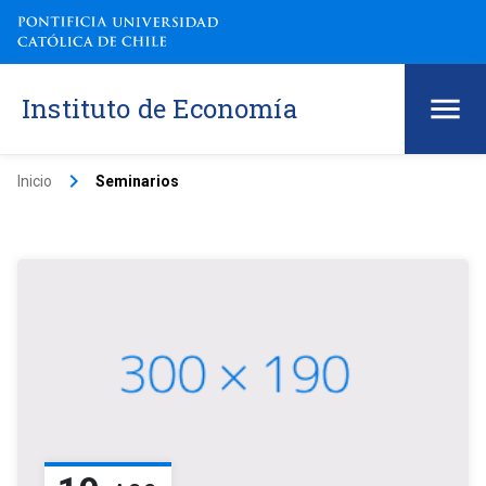
Instituto de Economía
keyboard_arrow_right
Inicio
Seminarios