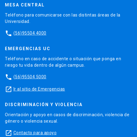
MESA CENTRAL
Teléfono para comunicarse con las distintas áreas de la
Universidad.
phone
(56)95504 4000
EMERGENCIAS UC
Teléfono en caso de accidente o situación que ponga en
riesgo tu vida dentro de algún campus.
phone
(56)95504 5000
launch
Ir al sitio de Emergencias
DISCRIMINACIÓN Y VIOLENCIA
Orientación y apoyo en casos de discriminación, violencia de
género o violencia sexual.
launch
Contacto para apoyo