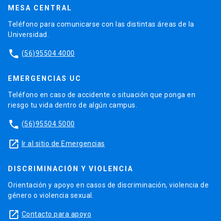
MESA CENTRAL
Teléfono para comunicarse con las distintas áreas de la
Universidad.
phone
(56)95504 4000
EMERGENCIAS UC
Teléfono en caso de accidente o situación que ponga en
riesgo tu vida dentro de algún campus.
phone
(56)95504 5000
launch
Ir al sitio de Emergencias
DISCRIMINACIÓN Y VIOLENCIA
Orientación y apoyo en casos de discriminación, violencia de
género o violencia sexual.
launch
Contacto para apoyo