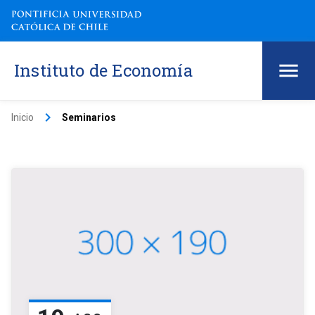
Instituto de Economía
keyboard_arrow_right
Inicio
Seminarios