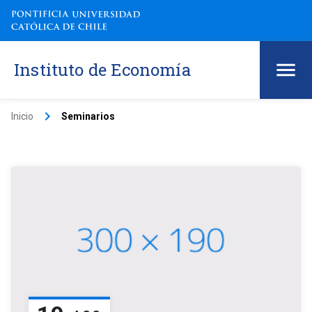
Instituto de Economía
keyboard_arrow_right
Inicio
Seminarios