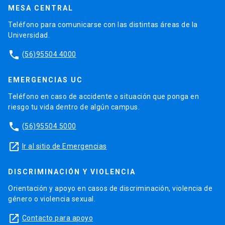
MESA CENTRAL
Teléfono para comunicarse con las distintas áreas de la
Universidad.
phone
(56)95504 4000
EMERGENCIAS UC
Teléfono en caso de accidente o situación que ponga en
riesgo tu vida dentro de algún campus.
phone
(56)95504 5000
launch
Ir al sitio de Emergencias
DISCRIMINACIÓN Y VIOLENCIA
Orientación y apoyo en casos de discriminación, violencia de
género o violencia sexual.
launch
Contacto para apoyo