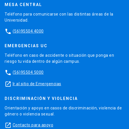
MESA CENTRAL
Teléfono para comunicarse con las distintas áreas de la
Universidad.
phone
(56)95504 4000
EMERGENCIAS UC
Teléfono en caso de accidente o situación que ponga en
riesgo tu vida dentro de algún campus.
phone
(56)95504 5000
launch
Ir al sitio de Emergencias
DISCRIMINACIÓN Y VIOLENCIA
Orientación y apoyo en casos de discriminación, violencia de
género o violencia sexual.
launch
Contacto para apoyo