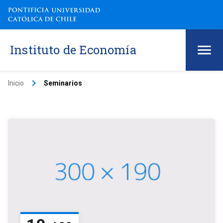
Instituto de Economía
keyboard_arrow_right
Inicio
Seminarios