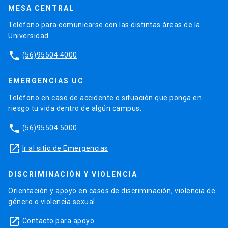
MESA CENTRAL
Teléfono para comunicarse con las distintas áreas de la
Universidad.
phone
(56)95504 4000
EMERGENCIAS UC
Teléfono en caso de accidente o situación que ponga en
riesgo tu vida dentro de algún campus.
phone
(56)95504 5000
launch
Ir al sitio de Emergencias
DISCRIMINACIÓN Y VIOLENCIA
Orientación y apoyo en casos de discriminación, violencia de
género o violencia sexual.
launch
Contacto para apoyo