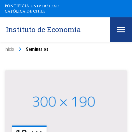
Instituto de Economía
keyboard_arrow_right
Inicio
Seminarios