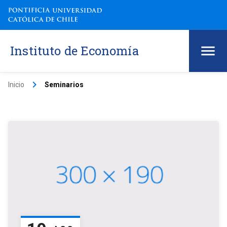
Instituto de Economía
keyboard_arrow_right
Inicio
Seminarios