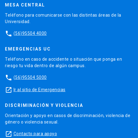
MESA CENTRAL
Teléfono para comunicarse con las distintas áreas de la
Universidad.
phone
(56)95504 4000
EMERGENCIAS UC
Teléfono en caso de accidente o situación que ponga en
riesgo tu vida dentro de algún campus.
phone
(56)95504 5000
launch
Ir al sitio de Emergencias
DISCRIMINACIÓN Y VIOLENCIA
Orientación y apoyo en casos de discriminación, violencia de
género o violencia sexual.
launch
Contacto para apoyo