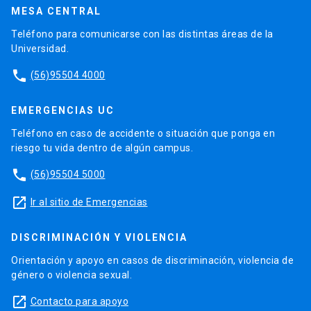
MESA CENTRAL
Teléfono para comunicarse con las distintas áreas de la
Universidad.
phone
(56)95504 4000
EMERGENCIAS UC
Teléfono en caso de accidente o situación que ponga en
riesgo tu vida dentro de algún campus.
phone
(56)95504 5000
launch
Ir al sitio de Emergencias
DISCRIMINACIÓN Y VIOLENCIA
Orientación y apoyo en casos de discriminación, violencia de
género o violencia sexual.
launch
Contacto para apoyo