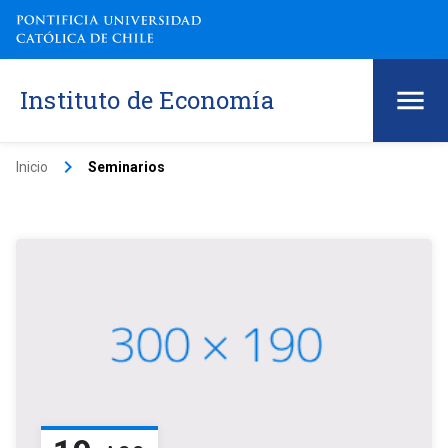
Instituto de Economía
keyboard_arrow_right
Inicio
Seminarios