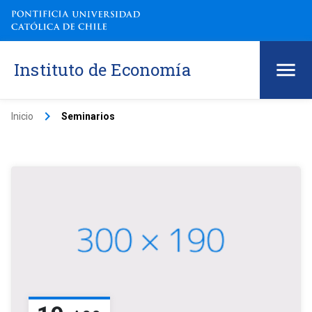
Instituto de Economía
keyboard_arrow_right
Inicio
Seminarios