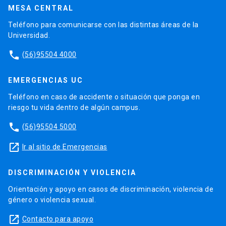
MESA CENTRAL
Teléfono para comunicarse con las distintas áreas de la
Universidad.
phone
(56)95504 4000
EMERGENCIAS UC
Teléfono en caso de accidente o situación que ponga en
riesgo tu vida dentro de algún campus.
phone
(56)95504 5000
launch
Ir al sitio de Emergencias
DISCRIMINACIÓN Y VIOLENCIA
Orientación y apoyo en casos de discriminación, violencia de
género o violencia sexual.
launch
Contacto para apoyo