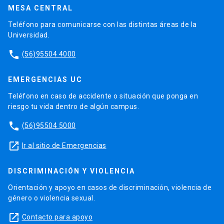
MESA CENTRAL
Teléfono para comunicarse con las distintas áreas de la
Universidad.
phone
(56)95504 4000
EMERGENCIAS UC
Teléfono en caso de accidente o situación que ponga en
riesgo tu vida dentro de algún campus.
phone
(56)95504 5000
launch
Ir al sitio de Emergencias
DISCRIMINACIÓN Y VIOLENCIA
Orientación y apoyo en casos de discriminación, violencia de
género o violencia sexual.
launch
Contacto para apoyo