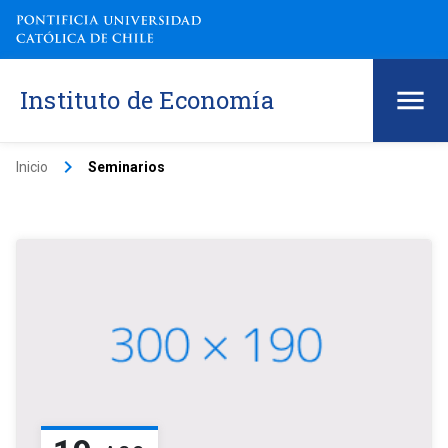
Instituto de Economía
keyboard_arrow_right
Inicio
Seminarios