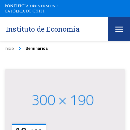
Instituto de Economía
keyboard_arrow_right
Inicio
Seminarios