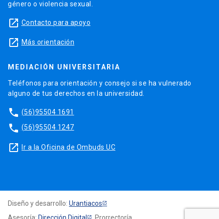
género o violencia sexual.
launch
Contacto para apoyo
launch
Más orientación
MEDIACIÓN UNIVERSITARIA
Teléfonos para orientación y consejo si se ha vulnerado
alguno de tus derechos en la universidad.
phone
(56)95504 1691
phone
(56)95504 1247
launch
Ir a la Oficina de Ombuds UC
Diseño y desarrollo:
Urantiacos
Asesoría:
Dirección Digital
, Prorrectoría