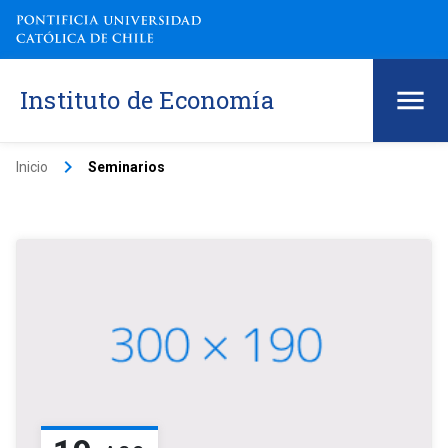
Instituto de Economía
keyboard_arrow_right
Inicio
Seminarios