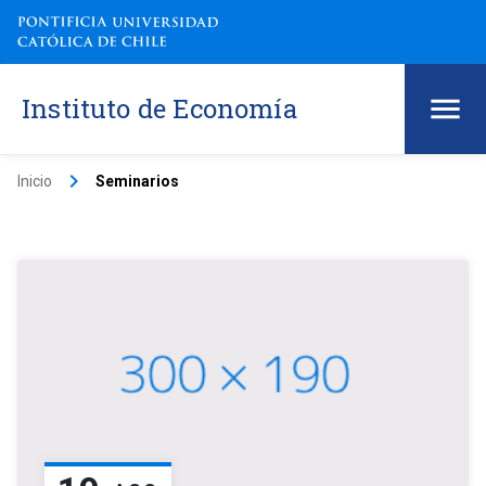
Instituto de Economía
keyboard_arrow_right
Inicio
Seminarios