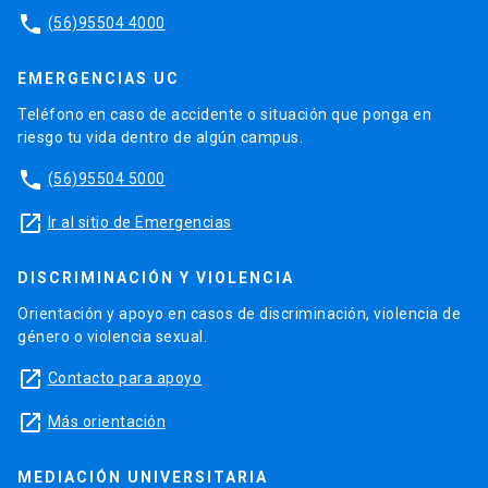
phone
(56)95504 4000
EMERGENCIAS UC
Teléfono en caso de accidente o situación que ponga en
riesgo tu vida dentro de algún campus.
phone
(56)95504 5000
launch
Ir al sitio de Emergencias
DISCRIMINACIÓN Y VIOLENCIA
Orientación y apoyo en casos de discriminación, violencia de
género o violencia sexual.
launch
Contacto para apoyo
launch
Más orientación
MEDIACIÓN UNIVERSITARIA