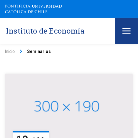
Instituto de Economía
keyboard_arrow_right
Inicio
Seminarios