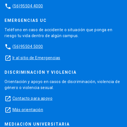
phone
(56)95504 4000
EMERGENCIAS UC
Teléfono en caso de accidente o situación que ponga en
riesgo tu vida dentro de algún campus.
phone
(56)95504 5000
launch
Ir al sitio de Emergencias
DISCRIMINACIÓN Y VIOLENCIA
Orientación y apoyo en casos de discriminación, violencia de
género o violencia sexual.
launch
Contacto para apoyo
launch
Más orientación
MEDIACIÓN UNIVERSITARIA