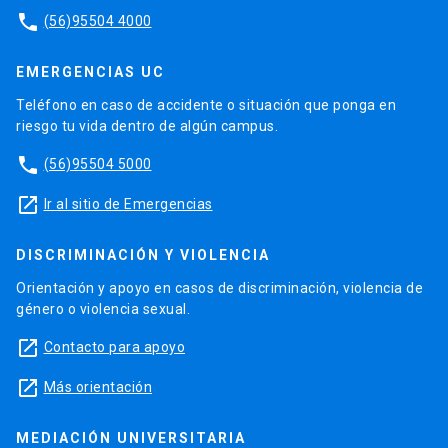
phone
(56)95504 4000
EMERGENCIAS UC
Teléfono en caso de accidente o situación que ponga en
riesgo tu vida dentro de algún campus.
phone
(56)95504 5000
launch
Ir al sitio de Emergencias
DISCRIMINACIÓN Y VIOLENCIA
Orientación y apoyo en casos de discriminación, violencia de
género o violencia sexual.
launch
Contacto para apoyo
launch
Más orientación
MEDIACIÓN UNIVERSITARIA