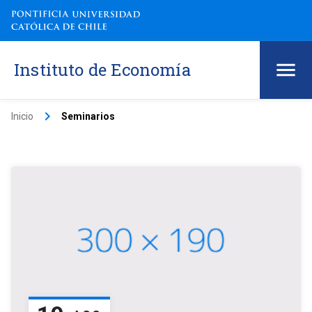
Instituto de Economía
keyboard_arrow_right
Inicio
Seminarios