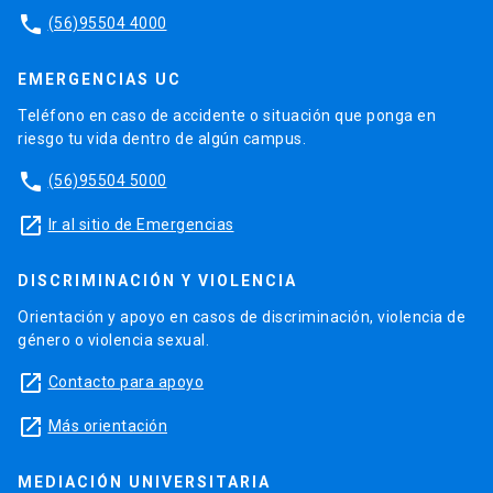
phone
(56)95504 4000
EMERGENCIAS UC
Teléfono en caso de accidente o situación que ponga en
riesgo tu vida dentro de algún campus.
phone
(56)95504 5000
launch
Ir al sitio de Emergencias
DISCRIMINACIÓN Y VIOLENCIA
Orientación y apoyo en casos de discriminación, violencia de
género o violencia sexual.
launch
Contacto para apoyo
launch
Más orientación
MEDIACIÓN UNIVERSITARIA