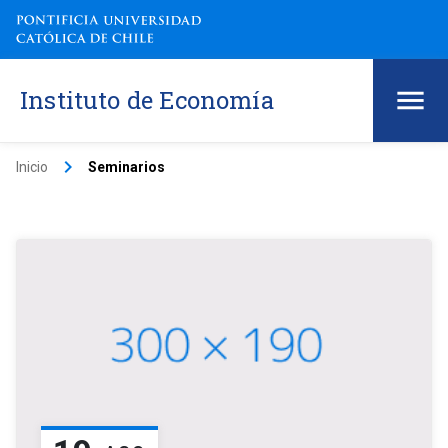
Instituto de Economía
keyboard_arrow_right
Inicio
Seminarios