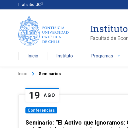
Ir al sitio UC
Institut
Facultad de Eco
Inicio
Instituto
Programas
arrow_drop_down
keyboard_arrow_right
Inicio
Seminarios
19
AGO
Conferencias
Seminario: “El Activo que Ignoramos: