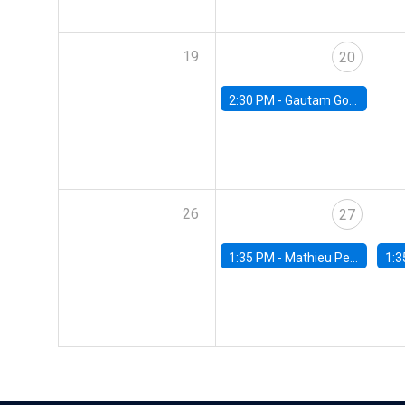
19
20
2:30 PM -
Gautam Gowrisankaran, Columbia University
26
27
1:35 PM -
Mathieu Pedemonte, IDB
1:3