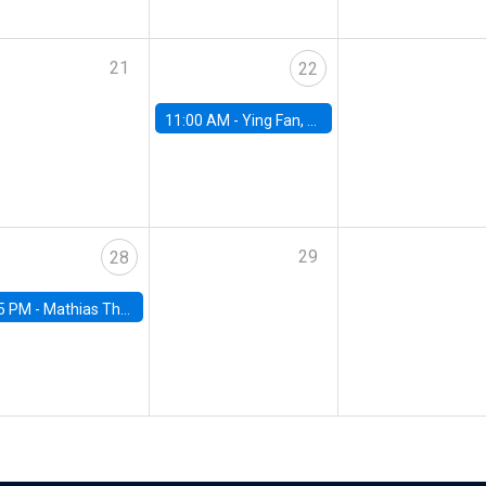
21
22
11:00 AM -
Ying Fan, University of Michigan
29
28
5 PM -
Mathias Thoenig, University of Lausanne