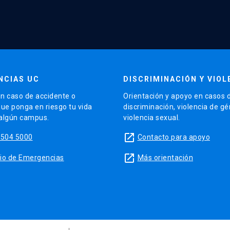
NCIAS UC
DISCRIMINACIÓN Y VIOL
n caso de accidente o
Orientación y apoyo en casos 
que ponga en riesgo tu vida
discriminación, violencia de g
 algún campus.
violencia sexual.
launch
5504 5000
Contacto para apoyo
launch
sitio de Emergencias
Más orientación