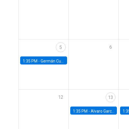
6
5
1:35 PM -
Germán Cubas, University of Houston
12
13
1:35 PM -
Alvaro Garcia-Marin, Universidad de Los Andes
1:3