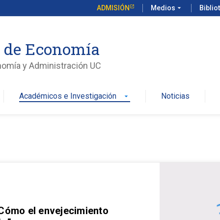
ADMISIÓN
Medios
arrow_drop_down
Biblio
o de Economía
nomía y Administración UC
Académicos e Investigación
Noticias
arrow_drop_down
 Cómo el envejecimiento