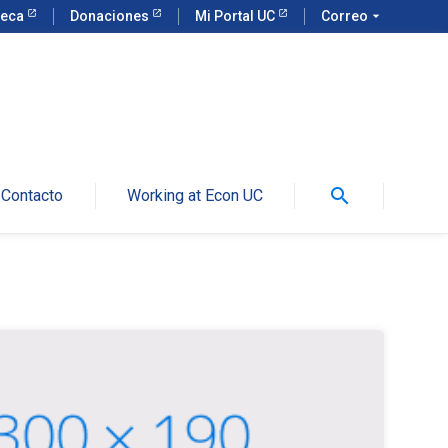
teca
Donaciones
Mi Portal UC
Correo
arrow_drop_down
search
Contacto
Working at Econ UC