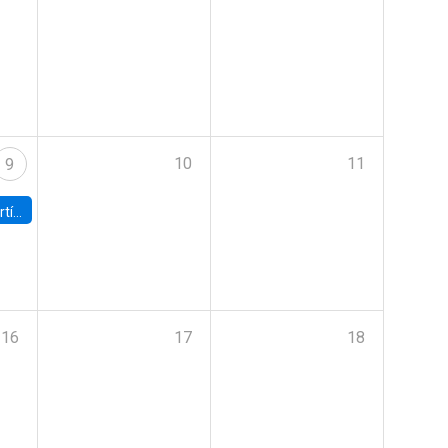
10
11
9
onomía UC
16
17
18