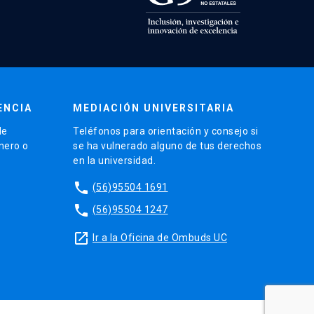
ENCIA
MEDIACIÓN UNIVERSITARIA
de
Teléfonos para orientación y consejo si
énero o
se ha vulnerado alguno de tus derechos
en la universidad.
phone
(56)95504 1691
phone
(56)95504 1247
launch
Ir a la Oficina de Ombuds UC