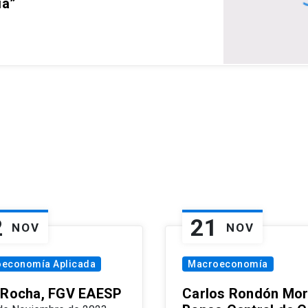
ia”
2
21
NOV
NOV
oeconomía Aplicada
Macroeconomía
 Rocha, FGV EAESP
Carlos Rondón Mor