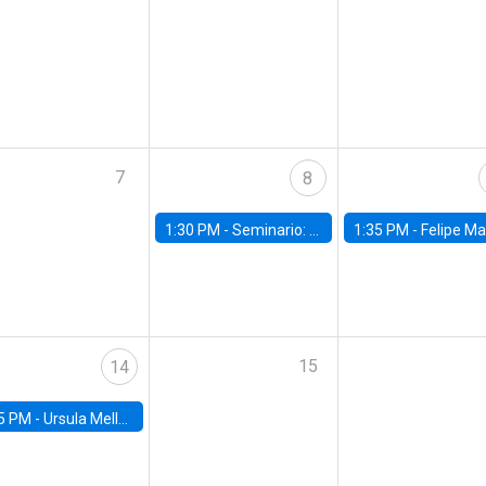
7
8
1:30 PM -
Seminario: “Recuperando la humanidad para progresar en la era de la IA»
1:35 PM -
Felipe Martínez, alumno Doctorado en Ec
15
14
5 PM -
Ursula Mello, Insper - Institute of Education and Research