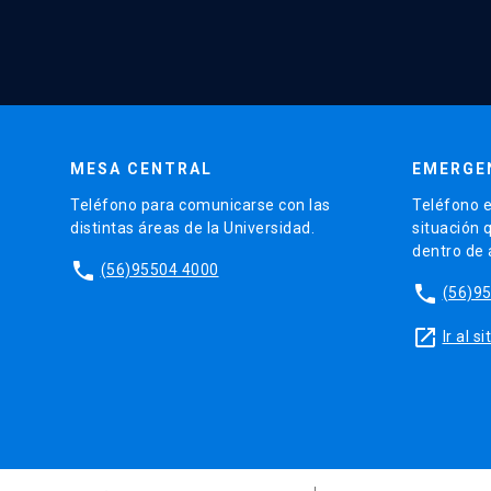
MESA CENTRAL
EMERGE
Teléfono para comunicarse con las
Teléfono e
distintas áreas de la Universidad.
situación 
dentro de
phone
(56)95504 4000
phone
(56)9
launch
Ir al 