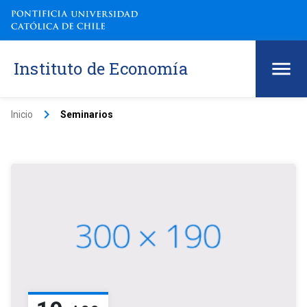
Instituto de Economía
keyboard_arrow_right
Inicio
Seminarios