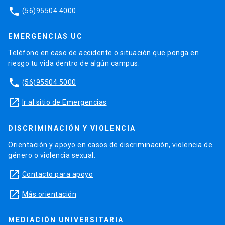
phone
(56)95504 4000
EMERGENCIAS UC
Teléfono en caso de accidente o situación que ponga en
riesgo tu vida dentro de algún campus.
phone
(56)95504 5000
launch
Ir al sitio de Emergencias
DISCRIMINACIÓN Y VIOLENCIA
Orientación y apoyo en casos de discriminación, violencia de
género o violencia sexual.
launch
Contacto para apoyo
launch
Más orientación
MEDIACIÓN UNIVERSITARIA