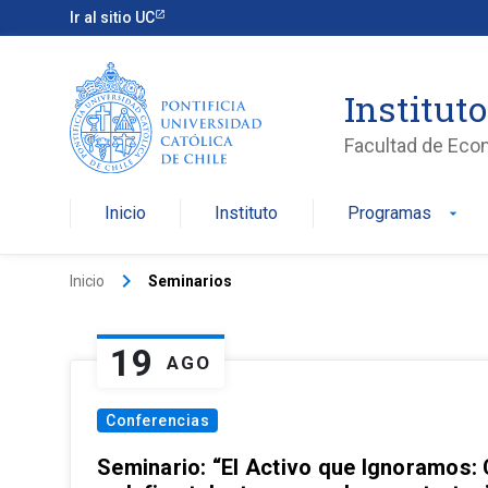
Ir al sitio UC
Institut
Facultad de Eco
Inicio
Instituto
Programas
arrow_drop_down
keyboard_arrow_right
Inicio
Seminarios
19
AGO
Conferencias
Seminario: “El Activo que Ignoramos: