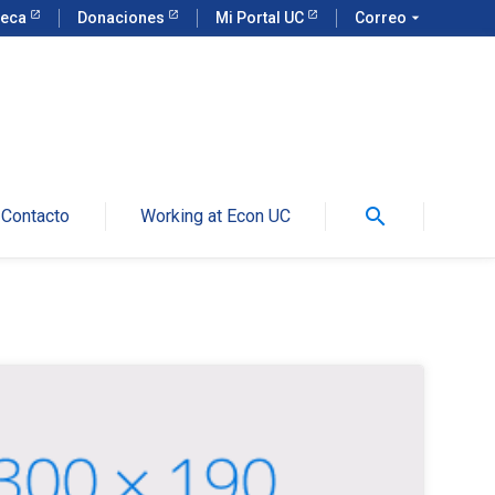
teca
Donaciones
Mi Portal UC
Correo
arrow_drop_down
search
Contacto
Working at Econ UC