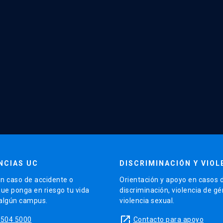
NCIAS UC
DISCRIMINACIÓN Y VIOL
n caso de accidente o
Orientación y apoyo en casos 
que ponga en riesgo tu vida
discriminación, violencia de g
 algún campus.
violencia sexual.
launch
5504 5000
Contacto para apoyo