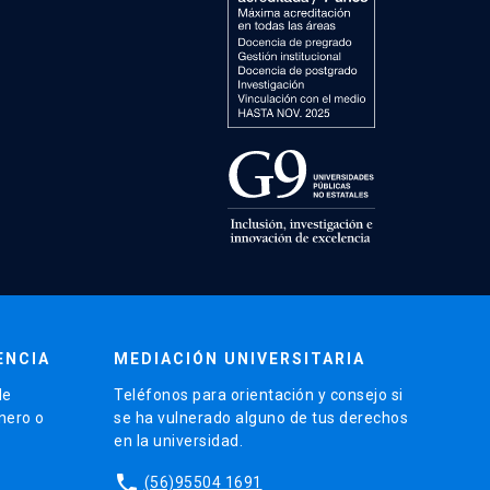
ENCIA
MEDIACIÓN UNIVERSITARIA
de
Teléfonos para orientación y consejo si
énero o
se ha vulnerado alguno de tus derechos
en la universidad.
phone
(56)95504 1691