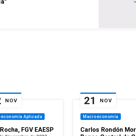
ia”
2
21
NOV
NOV
oeconomía Aplicada
Macroeconomía
 Rocha, FGV EAESP
Carlos Rondón Mor