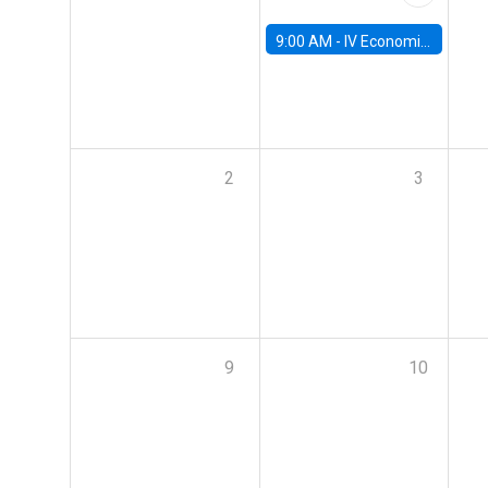
9:00 AM -
IV Economics Alumni Workshop
2
3
9
10