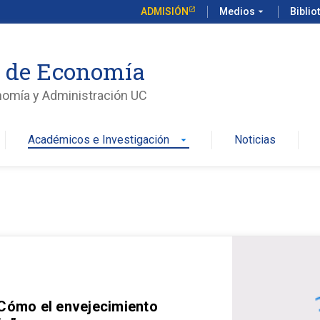
ADMISIÓN
Medios
arrow_drop_down
Biblio
o de Economía
nomía y Administración UC
Académicos e Investigación
Noticias
arrow_drop_down
 Cómo el envejecimiento