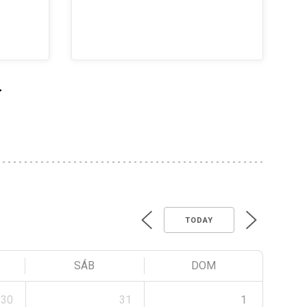
>
TODAY
SÁB
DOM
30
31
1