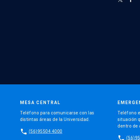
MESA CENTRAL
EMERGE
Teléfono para comunicarse con las
Teléfono e
distintas áreas de la Universidad.
situación 
dentro de
phone
(56)95504 4000
phone
(56)9