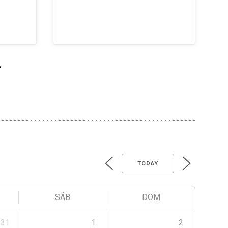
>
TODAY
SÁB
DOM
31
1
2