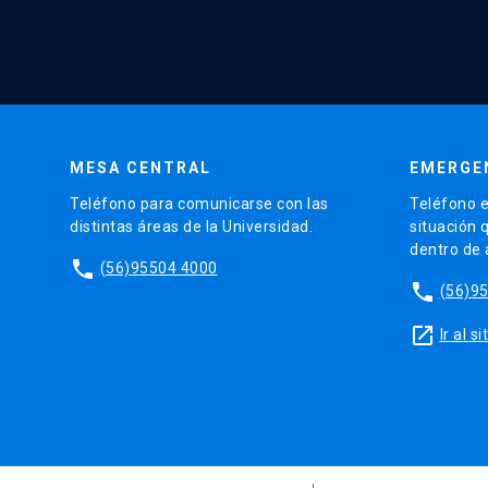
MESA CENTRAL
EMERGE
Teléfono para comunicarse con las
Teléfono e
distintas áreas de la Universidad.
situación 
dentro de
phone
(56)95504 4000
phone
(56)9
launch
Ir al 