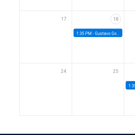
17
18
1:35 PM -
Gustavo González, Banco Central de Chile
24
25
1:3