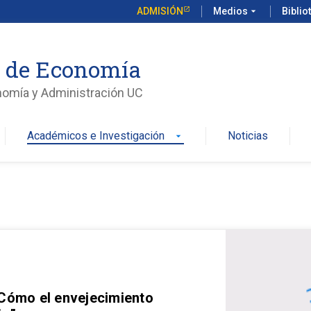
ADMISIÓN
Medios
arrow_drop_down
Biblio
o de Economía
nomía y Administración UC
Académicos e Investigación
Noticias
arrow_drop_down
 Cómo el envejecimiento