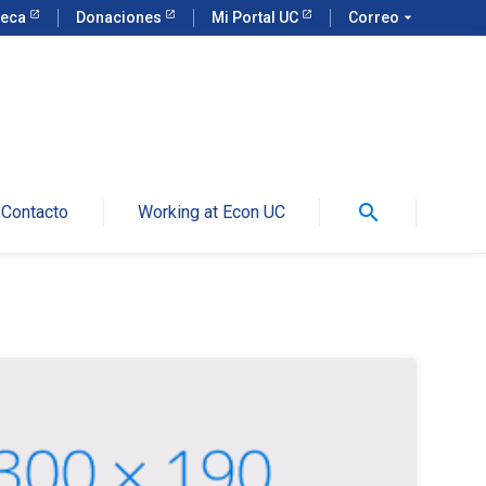
teca
Donaciones
Mi Portal UC
Correo
arrow_drop_down
search
Contacto
Working at Econ UC