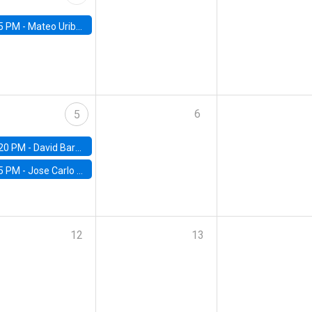
5 PM -
Mateo Uribe-Castro, Universidad de los Andes (Colombia)
6
5
20 PM -
David Bardey, Universidad de los Andes - CEDE
5 PM -
Jose Carlo Bermudez, UC (ME) & World Bank
12
13