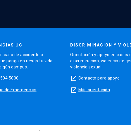
NCIAS UC
DISCRIMINACIÓN Y VIOL
n caso de accidente o
Orientación y apoyo en casos 
que ponga en riesgo tu vida
discriminación, violencia de g
 algún campus.
violencia sexual.
launch
5504 5000
Contacto para apoyo
launch
sitio de Emergencias
Más orientación