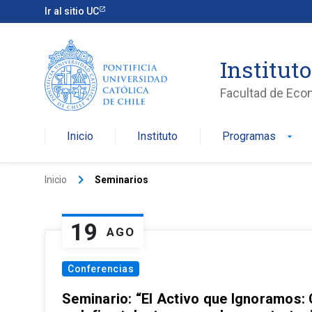
Ir al sitio UC
Institut
Facultad de Eco
Inicio
Instituto
Programas
arrow_drop_down
keyboard_arrow_right
Inicio
Seminarios
19
AGO
Conferencias
Seminario: “El Activo que Ignoramos: