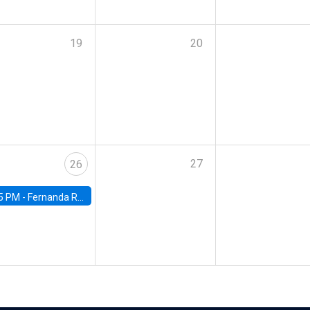
19
20
27
26
5 PM -
Fernanda Rojas Ampuero, University of Wisconsin-Madison