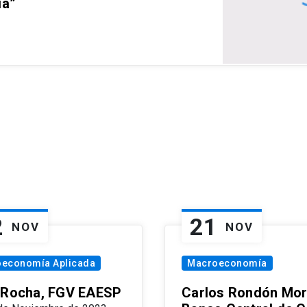
ia”
2
21
NOV
NOV
oeconomía Aplicada
Macroeconomía
 Rocha, FGV EAESP
Carlos Rondón Mor