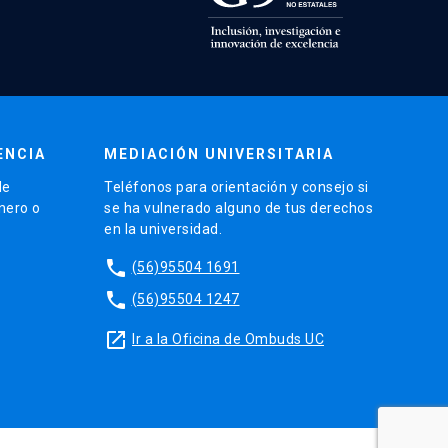
ENCIA
MEDIACIÓN UNIVERSITARIA
de
Teléfonos para orientación y consejo si
énero o
se ha vulnerado alguno de tus derechos
en la universidad.
phone
(56)95504 1691
phone
(56)95504 1247
launch
Ir a la Oficina de Ombuds UC