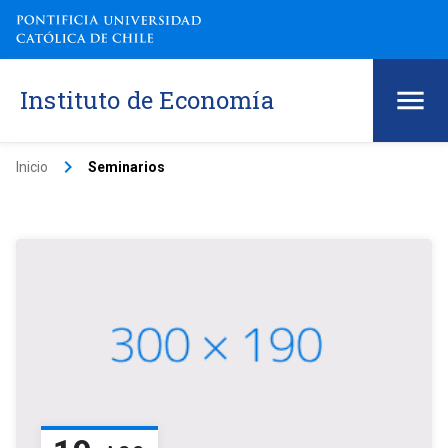
Instituto de Economía
keyboard_arrow_right
Inicio
Seminarios