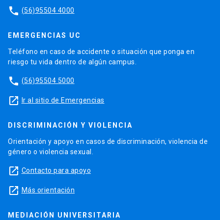
phone
(56)95504 4000
EMERGENCIAS UC
Teléfono en caso de accidente o situación que ponga en
riesgo tu vida dentro de algún campus.
phone
(56)95504 5000
launch
Ir al sitio de Emergencias
DISCRIMINACIÓN Y VIOLENCIA
Orientación y apoyo en casos de discriminación, violencia de
género o violencia sexual.
launch
Contacto para apoyo
launch
Más orientación
MEDIACIÓN UNIVERSITARIA