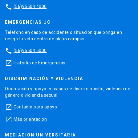
phone
(56)95504 4000
EMERGENCIAS UC
Teléfono en caso de accidente o situación que ponga en
riesgo tu vida dentro de algún campus.
phone
(56)95504 5000
launch
Ir al sitio de Emergencias
DISCRIMINACIÓN Y VIOLENCIA
Orientación y apoyo en casos de discriminación, violencia de
género o violencia sexual.
launch
Contacto para apoyo
launch
Más orientación
MEDIACIÓN UNIVERSITARIA