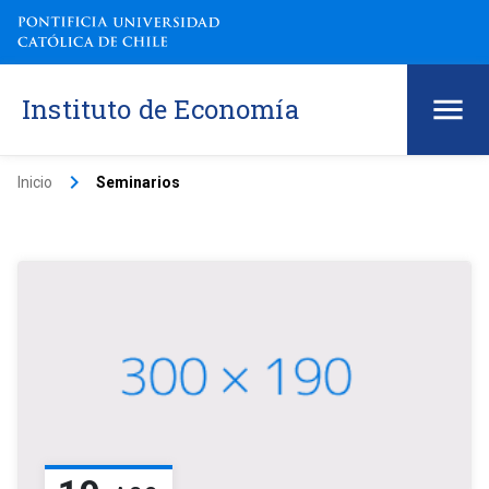
Instituto de Economía
keyboard_arrow_right
Inicio
Seminarios