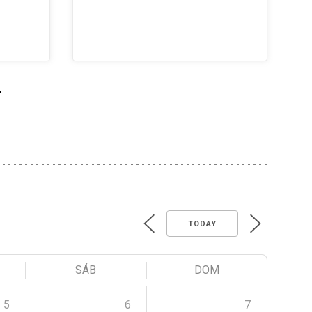
>
TODAY
SÁB
DOM
5
6
7