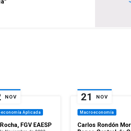
ia”
2
21
NOV
NOV
oeconomía Aplicada
Macroeconomía
 Rocha, FGV EAESP
Carlos Rondón Mor