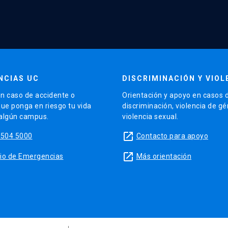
NCIAS UC
DISCRIMINACIÓN Y VIOL
n caso de accidente o
Orientación y apoyo en casos 
que ponga en riesgo tu vida
discriminación, violencia de g
 algún campus.
violencia sexual.
launch
5504 5000
Contacto para apoyo
launch
sitio de Emergencias
Más orientación