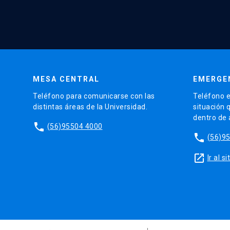
MESA CENTRAL
EMERGE
Teléfono para comunicarse con las
Teléfono e
distintas áreas de la Universidad.
situación 
dentro de
phone
(56)95504 4000
phone
(56)9
launch
Ir al 