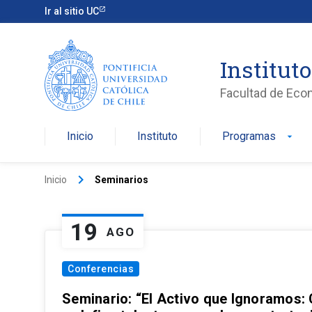
Ir al sitio UC
Institut
Facultad de Eco
Inicio
Instituto
Programas
arrow_drop_down
keyboard_arrow_right
Inicio
Seminarios
19
AGO
Conferencias
Seminario: “El Activo que Ignoramos: