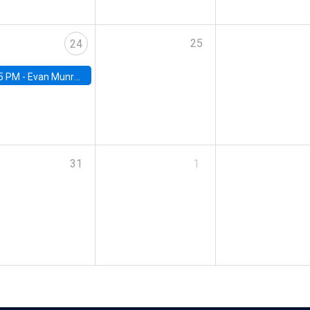
25
24
5 PM -
Evan Munro, Neyman Visiting Assistant Professor in the Department of Statistics at UC Berkeley
31
1