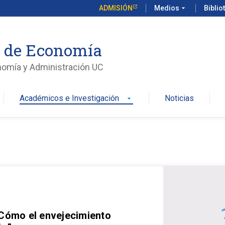
ADMISIÓN
Medios
arrow_drop_down
Biblio
o de Economía
nomía y Administración UC
Académicos e Investigación
Noticias
arrow_drop_down
 Cómo el envejecimiento