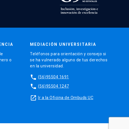
ENCIA
MEDIACIÓN UNIVERSITARIA
de
Teléfonos para orientación y consejo si
énero o
se ha vulnerado alguno de tus derechos
en la universidad.
phone
(56)95504 1691
phone
(56)95504 1247
launch
Ir a la Oficina de Ombuds UC