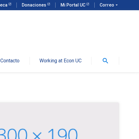
teca
Donaciones
Mi Portal UC
Correo
arrow_drop_down
search
Contacto
Working at Econ UC