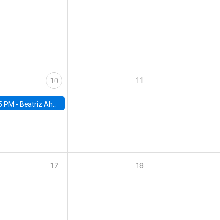
11
10
5 PM -
Beatriz Ahumada, PhD candidate, Universidad de Pittsburgh
17
18