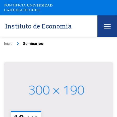
Instituto de Economía
keyboard_arrow_right
Inicio
Seminarios