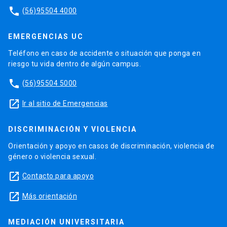
phone
(56)95504 4000
EMERGENCIAS UC
Teléfono en caso de accidente o situación que ponga en
riesgo tu vida dentro de algún campus.
phone
(56)95504 5000
launch
Ir al sitio de Emergencias
DISCRIMINACIÓN Y VIOLENCIA
Orientación y apoyo en casos de discriminación, violencia de
género o violencia sexual.
launch
Contacto para apoyo
launch
Más orientación
MEDIACIÓN UNIVERSITARIA