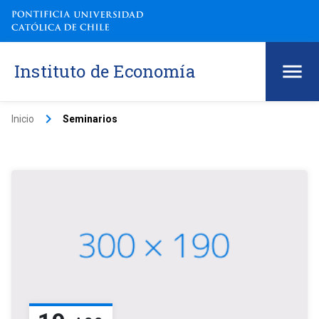
Instituto de Economía
keyboard_arrow_right
Inicio
Seminarios