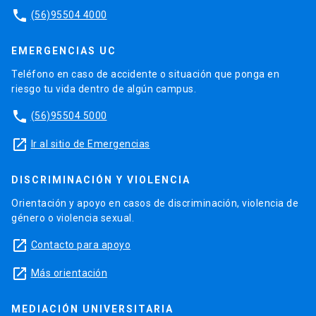
phone
(56)95504 4000
EMERGENCIAS UC
Teléfono en caso de accidente o situación que ponga en
riesgo tu vida dentro de algún campus.
phone
(56)95504 5000
launch
Ir al sitio de Emergencias
DISCRIMINACIÓN Y VIOLENCIA
Orientación y apoyo en casos de discriminación, violencia de
género o violencia sexual.
launch
Contacto para apoyo
launch
Más orientación
MEDIACIÓN UNIVERSITARIA